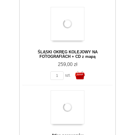
ŚLĄSKI OKRĘG KOLEJOWY NA
koszyka
FOTOGRAFIACH + CD z mapą
259,00 zł
szt.
Do