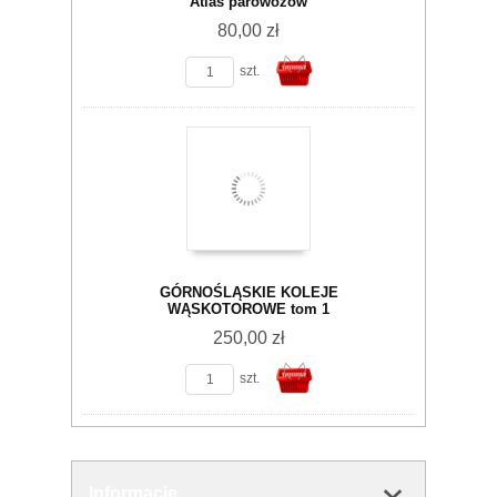
Atlas parowozów
80,00 zł
szt.
koszyka
Do
GÓRNOŚLĄSKIE KOLEJE
WĄSKOTOROWE tom 1
250,00 zł
szt.
koszyka
Do
Informacje