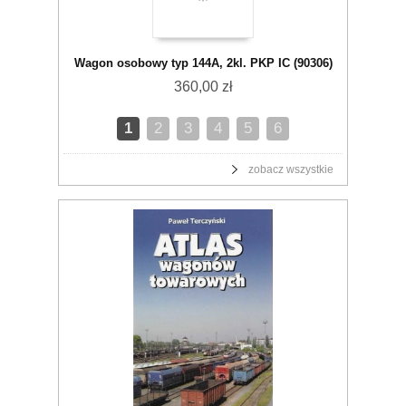
Wagon osobowy typ 144A, 2kl. PKP IC (90306)
360,00 zł
1
2
3
4
5
6
zobacz wszystkie