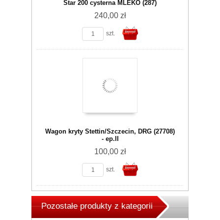
Star 200 cysterna MLEKO (287)
240,00 zł
szt.
koszyka
Do
Wagon kryty Stettin/Szczecin, DRG (27708)
- ep.II
100,00 zł
szt.
koszyka
Pozostałe produkty z kategorii
Do