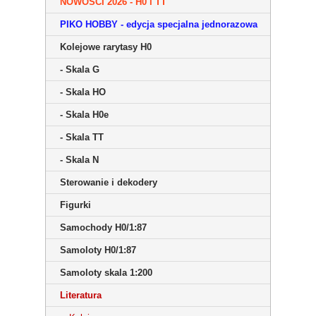
NOWOŚCI 2026 - H0 i TT
PIKO HOBBY - edycja specjalna jednorazowa
Kolejowe rarytasy H0
- Skala G
- Skala HO
- Skala H0e
- Skala TT
- Skala N
Sterowanie i dekodery
Figurki
Samochody H0/1:87
Samoloty H0/1:87
Samoloty skala 1:200
Literatura