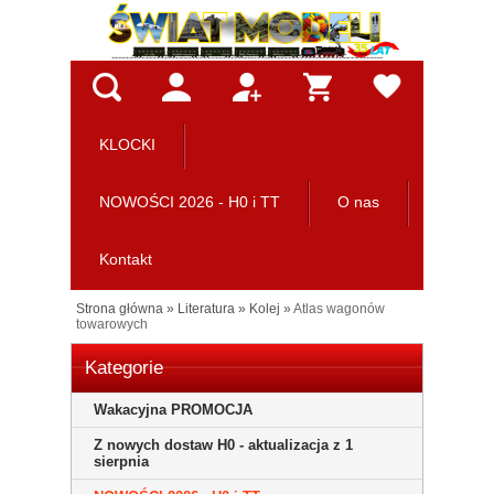
KLOCKI
NOWOŚCI 2026 - H0 i TT
O nas
Kontakt
Strona główna
»
Literatura
»
Kolej
»
Atlas wagonów
towarowych
Kategorie
Wakacyjna PROMOCJA
Z nowych dostaw H0 - aktualizacja z 1
sierpnia