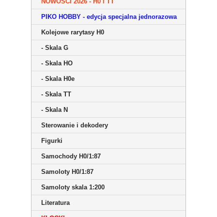
NOWOŚCI 2026 - H0 i TT
PIKO HOBBY - edycja specjalna jednorazowa
Kolejowe rarytasy H0
- Skala G
- Skala HO
- Skala H0e
- Skala TT
- Skala N
Sterowanie i dekodery
Figurki
Samochody H0/1:87
Samoloty H0/1:87
Samoloty skala 1:200
Literatura