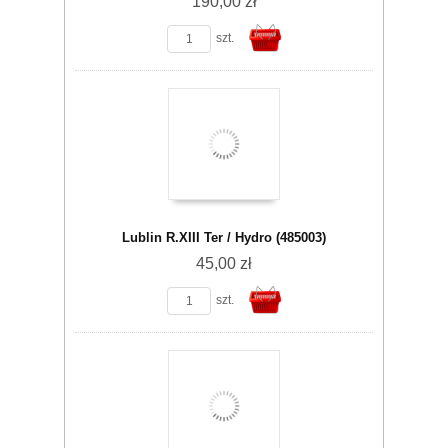
190,00 zł
szt.
Do
Lublin R.XIII Ter / Hydro (485003)
45,00 zł
szt.
koszyka
Do