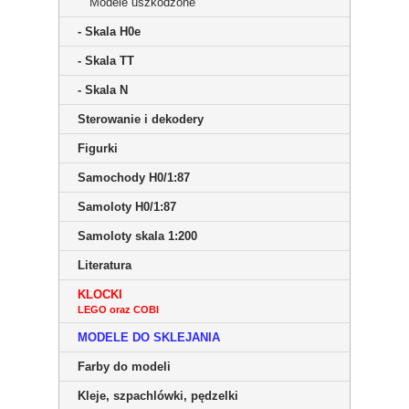
Modele uszkodzone
- Skala H0e
- Skala TT
- Skala N
Sterowanie i dekodery
Figurki
Samochody H0/1:87
Samoloty H0/1:87
Samoloty skala 1:200
Literatura
KLOCKI
LEGO oraz COBI
MODELE DO SKLEJANIA
Farby do modeli
Kleje, szpachlówki, pędzelki