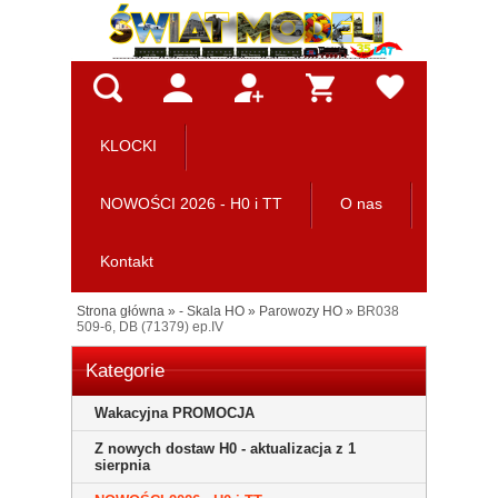
KLOCKI
NOWOŚCI 2026 - H0 i TT
O nas
Kontakt
Strona główna
»
- Skala HO
»
Parowozy HO
»
BR038
509-6, DB (71379) ep.IV
Kategorie
Wakacyjna PROMOCJA
Z nowych dostaw H0 - aktualizacja z 1
sierpnia