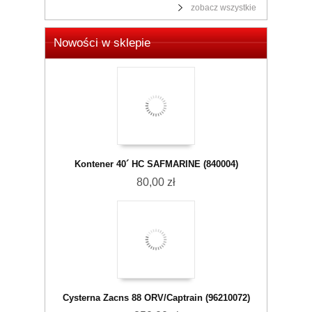
zobacz wszystkie
Nowości w sklepie
Kontener 40´ HC SAFMARINE (840004)
80,00 zł
Cysterna Zacns 88 ORV/Captrain (96210072)