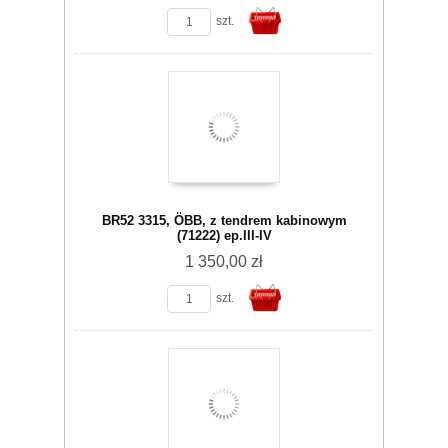
szt.
Do
BR52 3315, ÖBB, z tendrem kabinowym
(71222) ep.III-IV
1 350,00 zł
szt.
koszyka
Do