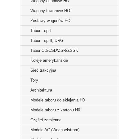
Wagony osobowe HO
Wagony towarowe HO
Zestawy wagonów HO
Tabor - ep.I
Tabor - ep.II, DRG
Tabor CD/CSD/ZSR/ZSSK
Koleje amerykańskie
Sieć trakcyjna
Tory
Architektura
Modele taboru do sklejania H0
Modele taboru z kartonu H0
Części zamienne
Modele AC (Wechselstrom)